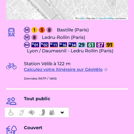
Leaflet
|
Map data ©
OpenStreetMap
contributors
Bastille (Paris)
Ledru-Rollin (Paris)
Lyon / Daumesnil - Ledru Rollin (Paris)
Station Vélib à 122 m
Calculez votre itinéraire sur GéoVélo
Données RATP / Vélib
Tout public
Couvert