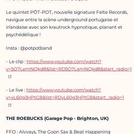
Le quintet PÔT-POT, nouvelle signature Felte Records,
navigue entre la scène underground portugaise et
irlandaise avec son krautrock hypnotique, planant et
psychédélique !
Insta : @potpotband
- Le clip :
https://www.youtube.com/watch?
v=5O7LemNQkd8&list=RD5O7LemNQkd8&start_radio=1
- Le live :
https://www.youtube.com/watch?
v=vL60g3HPtG8&list=RDvL60g3HPtG8&start_radio=1
THE ROEBUCKS (Garage Pop - Brighton, UK)
FFO : Alvvays, The Goon Sax & Beat Happening