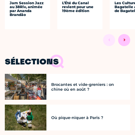
Jam Session Jazz
L’Été du Canal
Les Cultur
au 38Riv, animée
revient pour une
Bagatelle 
par Ananda
19ème édition
de Bagatel
Brandão
SÉLECTIONS
Brocantes et vide-greniers : on
chine où en août ?
Où pique-niquer à Paris ?