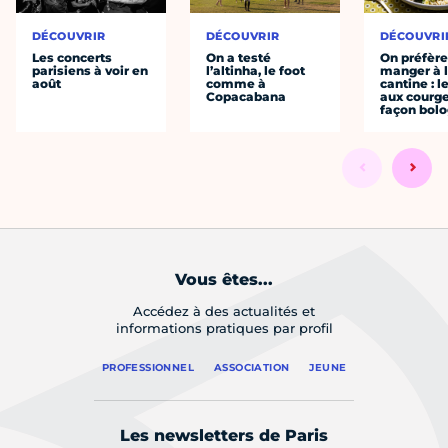
DÉCOUVRIR
DÉCOUVRIR
DÉCOUVRI
Les concerts
On a testé
On préfèr
parisiens à voir en
l’altinha, le foot
manger à 
août
comme à
cantine : l
Copacabana
aux courge
façon bol
Vous êtes...
Accédez à des actualités et
informations pratiques par profil
PROFESSIONNEL
ASSOCIATION
JEUNE
Les newsletters de Paris