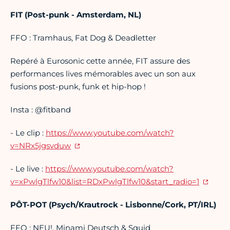
FIT (Post-punk - Amsterdam, NL)
FFO : Tramhaus, Fat Dog & Deadletter
Repéré à Eurosonic cette année, FIT assure des
performances lives mémorables avec un son aux
fusions post-punk, funk et hip-hop !
Insta : @fitband
- Le clip :
https://www.youtube.com/watch?
v=NRx5jgsvduw
- Le live :
https://www.youtube.com/watch?
v=xPwlgTlfw10&list=RDxPwlgTlfw10&start_radio=1
PÔT-POT (Psych/Krautrock - Lisbonne/Cork, PT/IRL)
FFO : NEU!, Minami Deutsch & Squid