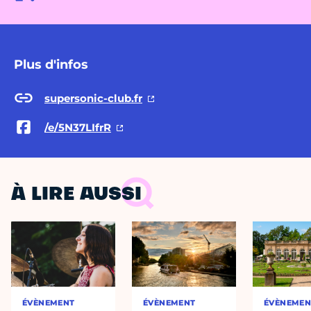
Plus d'infos
supersonic-club.fr
/e/5N37LIfrR
À LIRE AUSSI
ÉVÈNEMENT
ÉVÈNEMENT
ÉVÈNEMEN