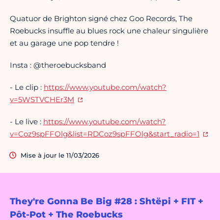
Quatuor de Brighton signé chez Goo Records, The
Roebucks insuffle au blues rock une chaleur singulière
et au garage une pop tendre !
Insta : @theroebucksband
- Le clip :
https://www.youtube.com/watch?
v=5WSTVCHEr3M
- Le live :
https://www.youtube.com/watch?
v=Coz9spFFOlg&list=RDCoz9spFFOlg&start_radio=1
Mise à jour le 11/03/2026
They're Gonna Be Big #28 : Shtëpi + FIT +
Pôt-Pot + The Roebucks