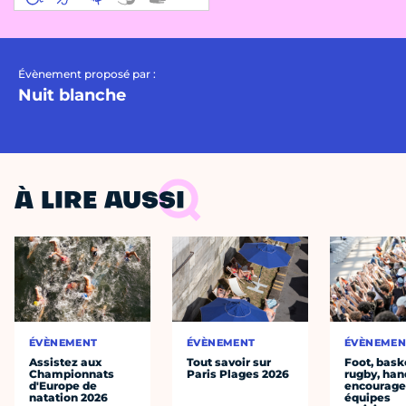
Évènement proposé par :
Nuit blanche
À LIRE AUSSI
ÉVÈNEMENT
ÉVÈNEMENT
ÉVÈNEMEN
Assistez aux
Tout savoir sur
Foot, bask
Championnats
Paris Plages 2026
rugby, han
d'Europe de
encourager
natation 2026
équipes