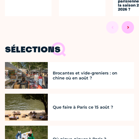
parisienne
la saison 
2026 ?
SÉLECTIONS
Brocantes et vide-greniers : on
chine où en août ?
Que faire à Paris ce 15 août ?
Où pique-niquer à Paris ?