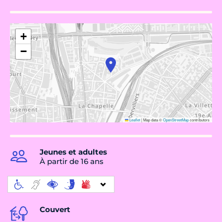
+
−
Leaflet
|
Map data ©
OpenStreetMap
contributors
Jeunes et adultes
À partir de 16 ans
Couvert