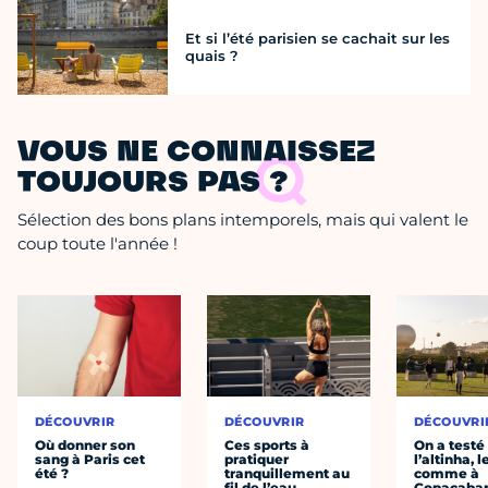
Et si l’été parisien se cachait sur les
quais ?
VOUS NE CONNAISSEZ
TOUJOURS PAS ?
Sélection des bons plans intemporels, mais qui valent le
coup toute l'année !
DÉCOUVRIR
DÉCOUVRIR
DÉCOUVRI
Où donner son
Ces sports à
On a testé
sang à Paris cet
pratiquer
l’altinha, l
été ?
tranquillement au
comme à
fil de l’eau
Copacaba