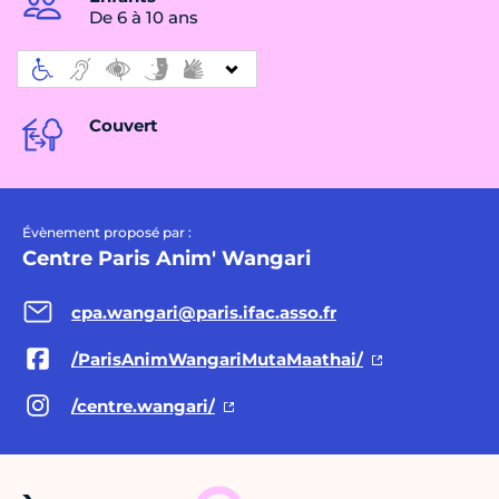
De 6 à 10 ans
Couvert
Évènement proposé par :
Centre Paris Anim' Wangari
cpa.wangari@paris.ifac.asso.fr
/ParisAnimWangariMutaMaathai/
/centre.wangari/