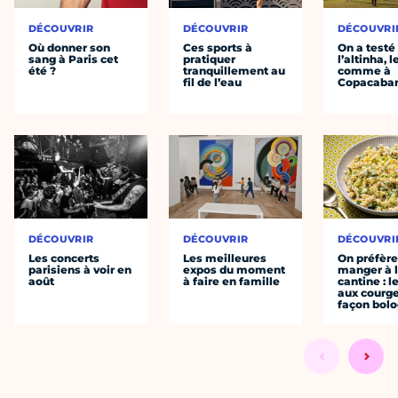
DÉCOUVRIR
DÉCOUVRIR
DÉCOUVRI
Où donner son
Ces sports à
On a testé
sang à Paris cet
pratiquer
l’altinha, l
été ?
tranquillement au
comme à
fil de l’eau
Copacaba
DÉCOUVRIR
DÉCOUVRIR
DÉCOUVRI
Les concerts
Les meilleures
On préfèr
parisiens à voir en
expos du moment
manger à 
août
à faire en famille
cantine : l
aux courge
façon bol