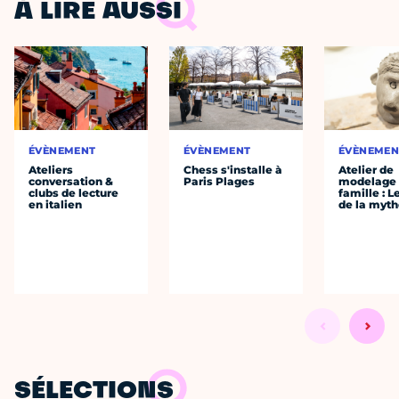
À LIRE AUSSI
ÉVÈNEMENT
ÉVÈNEMENT
ÉVÈNEMEN
Ateliers
Chess s'installe à
Atelier de
conversation &
Paris Plages
modelage
clubs de lecture
famille : L
en italien
de la myth
SÉLECTIONS