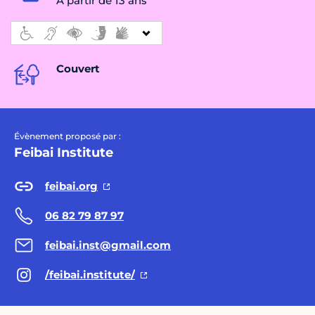
À partir de 13 ans
Couvert
Évènement proposé par :
Feibai Institute
feibai.org
06 82 79 87 97
feibai.inst@gmail.com
/feibai.institute/