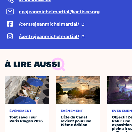
cpajeanmichelmartial@actisce.org
/centrejeanmichelmartial/
/centrejeanmichelmartial/
À LIRE AUSSI
ÉVÈNEMENT
ÉVÈNEMENT
ÉVÈNEMEN
Tout savoir sur
L’Été du Canal
Objectif Z
Paris Plages 2026
revient pour une
Palu : une
19ème édition
exposition
plein air s