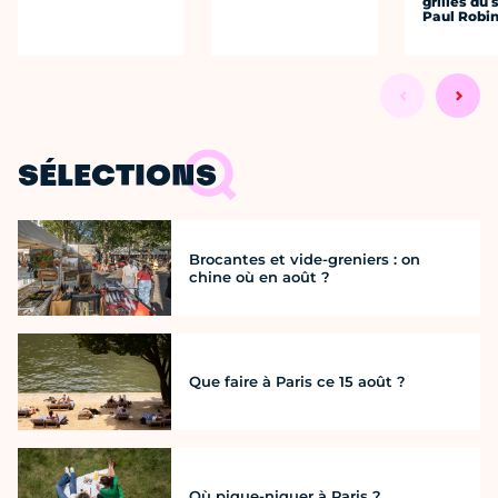
grilles du
Paul Robi
SÉLECTIONS
Brocantes et vide-greniers : on
chine où en août ?
Que faire à Paris ce 15 août ?
Où pique-niquer à Paris ?