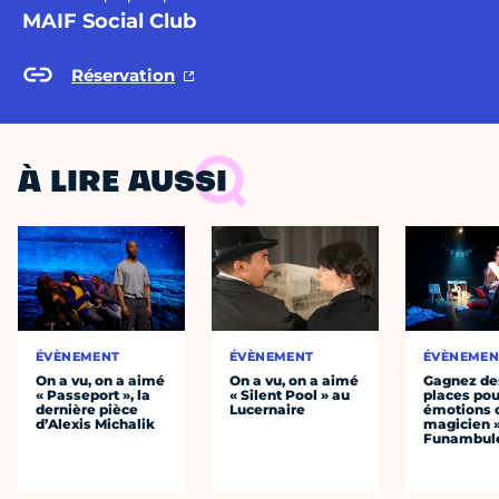
MAIF Social Club
Réservation
À LIRE AUSSI
ÉVÈNEMENT
ÉVÈNEMENT
ÉVÈNEMEN
On a vu, on a aimé
On a vu, on a aimé
Gagnez de
« Passeport », la
« Silent Pool » au
places pou
dernière pièce
Lucernaire
émotions 
d’Alexis Michalik
magicien 
Funambul