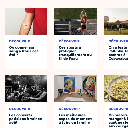
DÉCOUVRIR
DÉCOUVRIR
DÉCOUVRI
Où donner son
Ces sports à
On a testé
sang à Paris cet
pratiquer
l’altinha, l
été ?
tranquillement au
comme à
fil de l’eau
Copacaba
DÉCOUVRIR
DÉCOUVRIR
DÉCOUVRI
Les concerts
Les meilleures
On préfèr
parisiens à voir en
expos du moment
manger à 
août
à faire en famille
cantine : l
aux courge