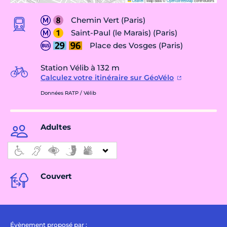
Leaflet
|
Map data ©
OpenStreetMap
contributors
Chemin Vert (Paris)
Saint-Paul (le Marais) (Paris)
Place des Vosges (Paris)
Station Vélib à 132 m
Calculez votre itinéraire sur GéoVélo
Données RATP / Vélib
Adultes
Couvert
Évènement proposé par :