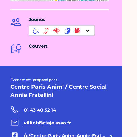
Jeunes
Couvert
Évènement proposé par :
Centre Paris Anim' / Centre Social
Annie Fratellini
01 43 40 52 14
villiot@claje.asso.fr
/p/Centre-Paris-Anim-Annie-Fratellini