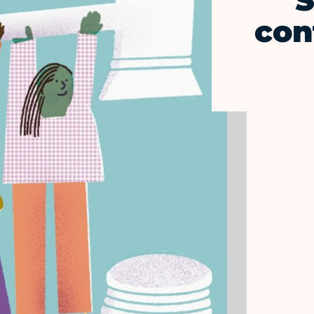
S
con