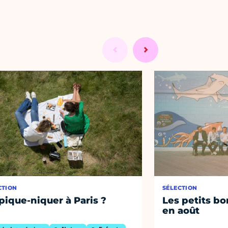
CTION
SÉLECTION
pique-niquer à Paris ?
Les petits bo
en août