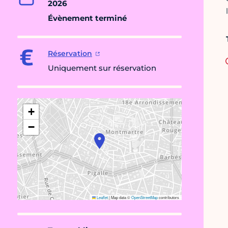
2026
Évènement terminé
Réservation
Uniquement sur réservation
+
−
Leaflet
|
Map data ©
OpenStreetMap
contributors