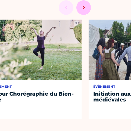
EMENT
ÉVÈNEMENT
our Chorégraphie du Bien-
Initiation au
e
médiévales