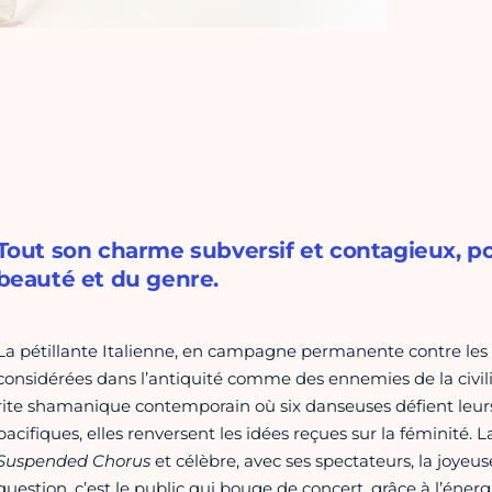
Tout son charme subversif et contagieux, po
beauté et du genre.
La pétillante Italienne, en campagne permanente contre les s
considérées dans l’antiquité comme des ennemies de la civilis
rite shamanique contemporain où six danseuses défient leurs
pacifiques, elles renversent les idées reçues sur la féminité.
Suspended Chorus
et célèbre, avec ses spectateurs, la joye
question, c’est le public qui bouge de concert, grâce à l’éner