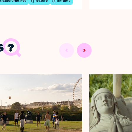
alades urbaines
Nature
Enfants
 ?