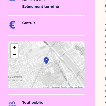
Évènement terminé
Gratuit
+
−
Leaflet
|
Map data ©
OpenStreetMap
contributors
Tout public