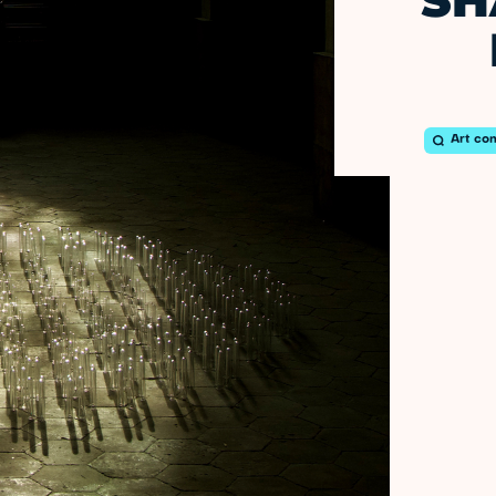
SH
Art co