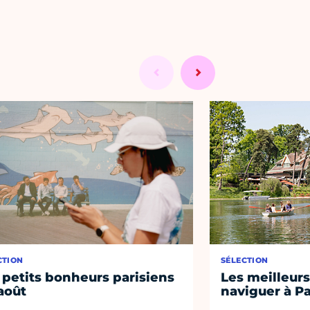
CTION
SÉLECTION
 petits bonheurs parisiens
Les meilleurs
août
naviguer à Pa