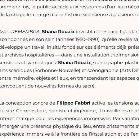
première fois, le public accède aux ressources d’un lieu mé
de la chapelle, chargé d’une histoire silencieuse à plusieurs st
Avec
REMEMBRA
,
Shana Rouaix
investit cet espace figé dan
abandonnés en son sein (années 1950–1990), qu’elle révèle san
développe un travail in situ fondé sur ces éléments déjà prés
et archives hospitalières — dans une installation tridimension
sensibles et symboliques.
Shana Rouaix
, scénographe-plasti
arts scéniques (Sorbonne-Nouvelle) et scénographie (Arts Décor
entre mémoire, objets et lieux, en transcendant les espaces qu
convoquent de nouvelles formes du sacré.
La conception sonore de
Filippo Fabbri
active les tensions 
au site. Compositeur, pianiste et ingénieur, il travaille les re
intérêt marqué pour les expériences immersives. Par variations d
émerger une présence physique du lieu, entre crissements e
expérience immersive à la frontière de l’installation et de l’