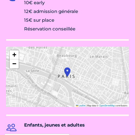
10€ early
12€ admission générale
15€ sur place
Réservation conseillée
+
−
Leaflet
|
Map data ©
OpenStreetMap
contributors
Enfants, jeunes et adultes