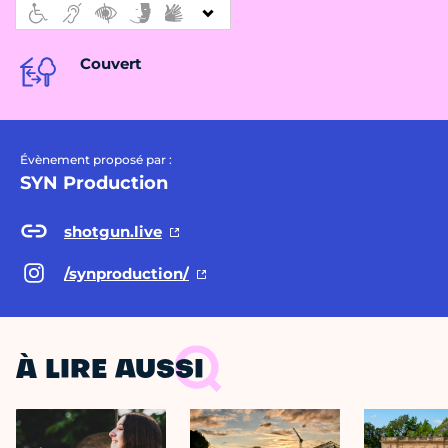
Couvert
Évènement proposé par :
SYN Production
shotgun.live
/synproduction/
À LIRE AUSSI