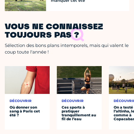
manquer cet été
VOUS NE CONNAISSEZ
TOUJOURS PAS ?
Sélection des bons plans intemporels, mais qui valent le
coup toute l'année !
DÉCOUVRIR
DÉCOUVRIR
DÉCOUVRI
Où donner son
Ces sports à
On a testé
sang à Paris cet
pratiquer
l’altinha, l
été ?
tranquillement au
comme à
fil de l’eau
Copacaba