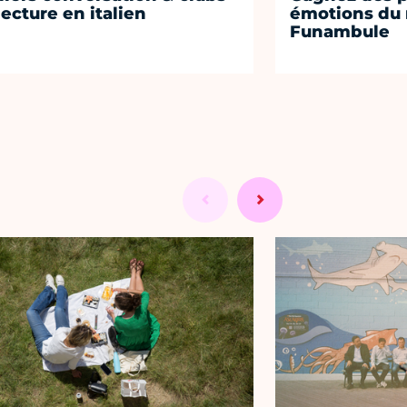
lecture en italien
émotions du 
Funambule