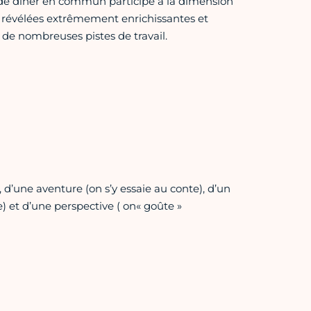
le de diner en commun participe à la dimension
ont révélées extrêmement enrichissantes et
 de nombreuses pistes de travail.
e), d’une aventure (on s’y essaie au conte), d’un
) et d’une perspective ( on« goûte »