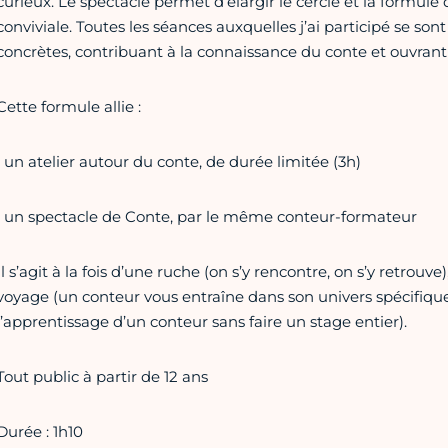
curieux. Le spectacle permet d’élargir le cercle et la formu
conviviale. Toutes les séances auxquelles j’ai participé se s
concrètes, contribuant à la connaissance du conte et ouvrant
Cette formule allie :
• un atelier autour du conte, de durée limitée (3h)
• un spectacle de Conte, par le même conteur-formateur
Il s’agit à la fois d’une ruche (on s’y rencontre, on s’y retrouv
voyage (un conteur vous entraîne dans son univers spécifique
l’apprentissage d’un conteur sans faire un stage entier).
Tout public à partir de 12 ans
Durée : 1h10