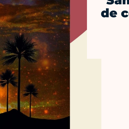
Sam
de c