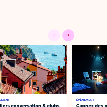
EMENT
ÉVÈNEMENT
liers conversation & clubs
Gagnez des p