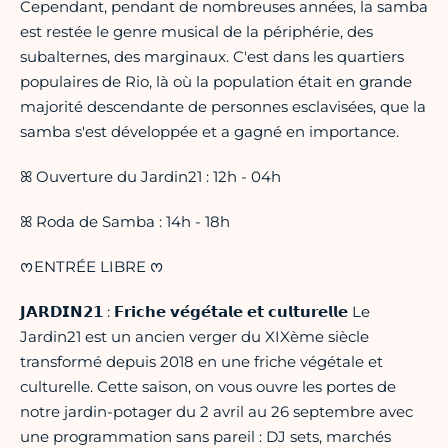
Cependant, pendant de nombreuses années, la samba
est restée le genre musical de la périphérie, des
subalternes, des marginaux. C'est dans les quartiers
populaires de Rio, là où la population était en grande
majorité descendante de personnes esclavisées, que la
samba s'est développée et a gagné en importance.
ꕤ Ouverture du Jardin21 : 12h - 04h
ꕤ Roda de Samba : 14h - 18h
ᰔENTRÉE LIBRE ᰔ
𝗝𝗔𝗥𝗗𝗜𝗡𝟮𝟭 : 𝗙𝗿𝗶𝗰𝗵𝗲 𝘃𝗲́𝗴𝗲́𝘁𝗮𝗹𝗲 𝗲𝘁 𝗰𝘂𝗹𝘁𝘂𝗿𝗲𝗹𝗹𝗲 Le
Jardin21 est un ancien verger du XIXème siècle
transformé depuis 2018 en une friche végétale et
culturelle. Cette saison, on vous ouvre les portes de
notre jardin-potager du 2 avril au 26 septembre avec
une programmation sans pareil : DJ sets, marchés