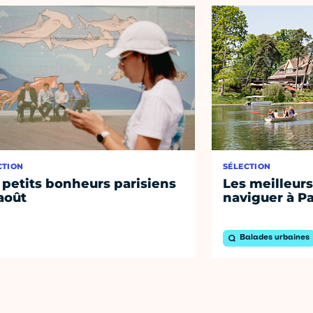
CTION
SÉLECTION
 petits bonheurs parisiens
Les meilleurs
août
naviguer à Pa
Balades urbaines