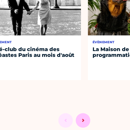
EMENT
ÉVÈNEMENT
é-club du cinéma des
La Maison de 
éastes Paris au mois d'août
programmati