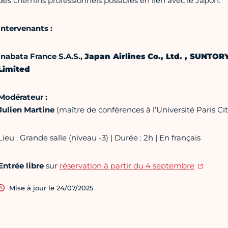
des chemins professionnels possibles en lien avec le Japon.
Intervenants :
Inabata France S.A.S.,
Japan Airlines Co., Ltd. ,
SUNTORY 
Limited
Modérateur :
Julien Martine
(maître de conférences à l’Université Paris Cit
Lieu : Grande salle (niveau -3) | Durée : 2h | En français
Entrée libre
sur
réservation à partir du 4 septembre
Mise à jour le 24/07/2025