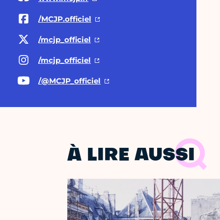
/MCJP.officiel
/mcjp_officiel
/mcjp_officiel
/@MCJP
_officiel
À LIRE AUSSI