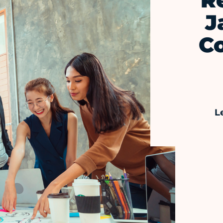
R
J
C
L