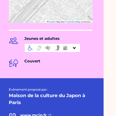
Leaflet
|
Map data ©
OpenStreetMap
contributors
Jeunes et adultes
Couvert
Évènement proposé par :
Maison de la culture du Japon à
Paris
www.mcjp.fr