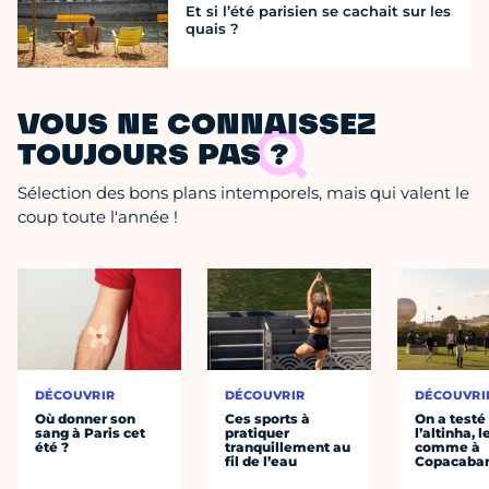
Et si l’été parisien se cachait sur les
quais ?
VOUS NE CONNAISSEZ
TOUJOURS PAS ?
Sélection des bons plans intemporels, mais qui valent le
coup toute l'année !
DÉCOUVRIR
DÉCOUVRIR
DÉCOUVRI
Où donner son
Ces sports à
On a testé
sang à Paris cet
pratiquer
l’altinha, l
été ?
tranquillement au
comme à
fil de l’eau
Copacaba