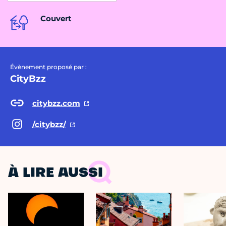
Couvert
Évènement proposé par :
CityBzz
citybzz.com
/citybzz/
À LIRE AUSSI