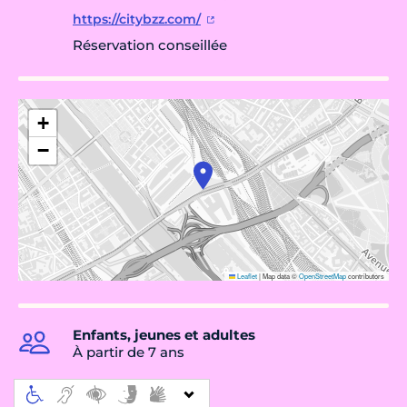
https://citybzz.com/
Réservation conseillée
+
−
Leaflet
|
Map data ©
OpenStreetMap
contributors
Enfants, jeunes et adultes
À partir de 7 ans