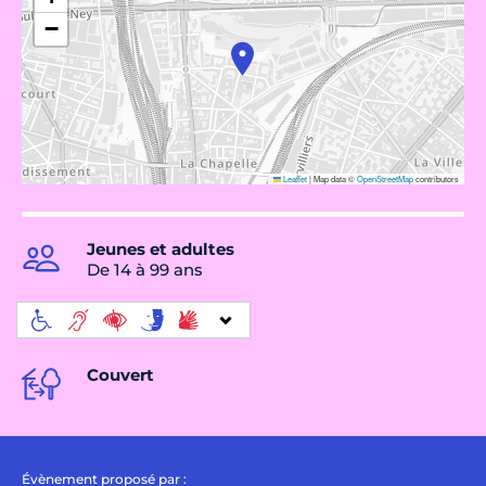
−
Leaflet
|
Map data ©
OpenStreetMap
contributors
Jeunes et adultes
De 14 à 99 ans
Couvert
Évènement proposé par :