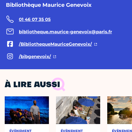
Bibliothèque Maurice Genevoix
01 46 07 35 05
bibliotheque.maurice-genevoix@paris.fr
/BibliothequeMauriceGenevoix/
/bibgenevoix/
À LIRE AUSSI
ÉVÈNEMENT
ÉVÈNEMENT
ÉVÈNEMEN