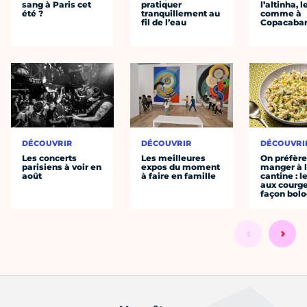
sang à Paris cet
pratiquer
l’altinha, l
été ?
tranquillement au
comme à
fil de l’eau
Copacaba
DÉCOUVRIR
DÉCOUVRIR
DÉCOUVRI
Les concerts
Les meilleures
On préfèr
parisiens à voir en
expos du moment
manger à 
août
à faire en famille
cantine : l
aux courge
façon bol