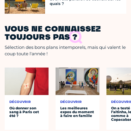
quais ?
VOUS NE CONNAISSEZ
TOUJOURS PAS ?
Sélection des bons plans intemporels, mais qui valent le
coup toute l'année !
DÉCOUVRIR
DÉCOUVRIR
DÉCOUVRI
Où donner son
Les meilleures
On a testé
sang à Paris cet
expos du moment
l’altinha, l
été ?
à faire en famille
comme à
Copacaba