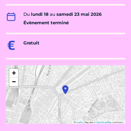
Du
lundi 18
au
samedi 23 mai 2026
Évènement terminé
Gratuit
+
−
Leaflet
|
Map data ©
OpenStreetMap
contributors