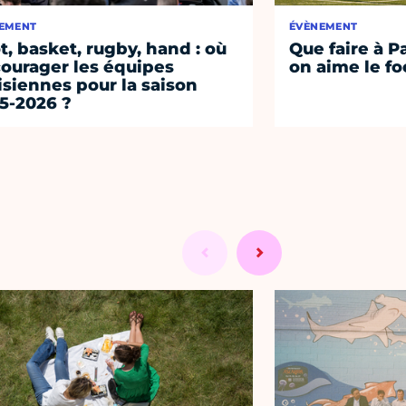
EMENT
ÉVÈNEMENT
t, basket, rugby, hand : où
Que faire à P
ourager les équipes
on aime le fo
isiennes pour la saison
5-2026 ?