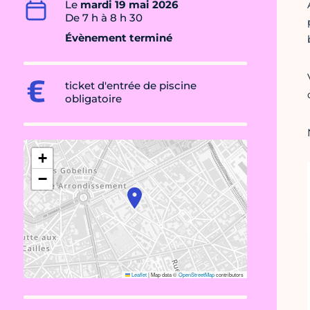
Le
mardi 19 mai 2026
De 7 h à 8 h 30
Évènement terminé
ticket d'entrée de piscine
obligatoire
+
−
Leaflet
|
Map data ©
OpenStreetMap
contributors