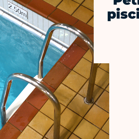
Pet
pisc