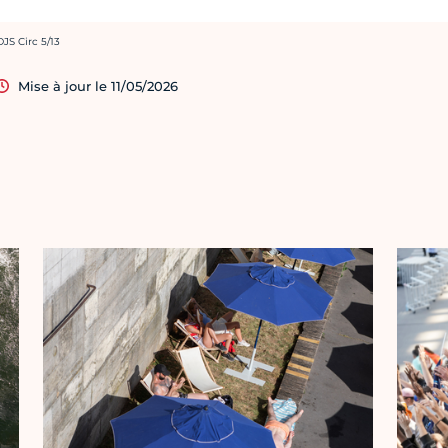
rédit photo :
DJS Circ 5/13
Mise à jour le 11/05/2026