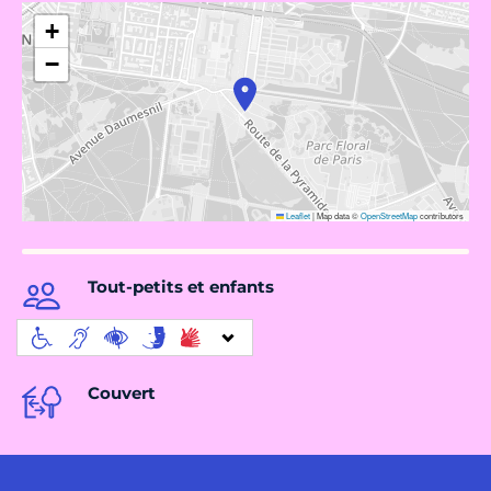
+
−
Leaflet
|
Map data ©
OpenStreetMap
contributors
Tout-petits et enfants
Couvert