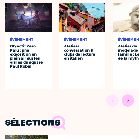
ÉVÈNEMENT
ÉVÈNEMENT
ÉVÈNEMEN
Objectif Zéro
Ateliers
Atelier de
Palu : une
conversation &
modelage
exposition en
clubs de lecture
famille : L
plein air sur les
en italien
de la myth
grilles du square
Paul Robin
SÉLECTIONS