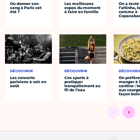
Où donner son
Les meilleures
On a testé
sang à Paris cet
expos du moment
l’altinha, l
été ?
à faire en famille
comme à
Copacaba
DÉCOUVRIR
DÉCOUVRIR
DÉCOUVRI
Les concerts
Ces sports à
On préfèr
parisiens à voir en
pratiquer
manger à 
août
tranquillement au
cantine : l
fil de l’eau
aux courge
façon bol