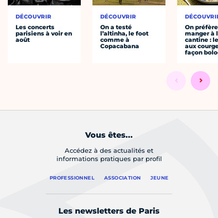
DÉCOUVRIR
DÉCOUVRIR
DÉCOUVRI
Les concerts
On a testé
On préfèr
parisiens à voir en
l’altinha, le foot
manger à 
août
comme à
cantine : l
Copacabana
aux courge
façon bol
Vous êtes...
Accédez à des actualités et
informations pratiques par profil
PROFESSIONNEL
ASSOCIATION
JEUNE
Les newsletters de Paris