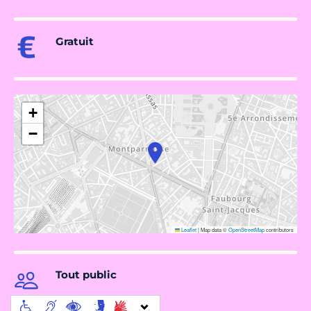
Gratuit
+
−
Leaflet
|
Map data ©
OpenStreetMap
contributors
Tout public