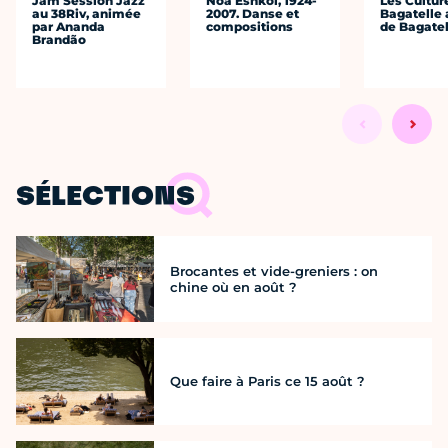
Jam Session Jazz
Noa Eshkol, 1924-
Les Cultur
au 38Riv, animée
2007. Danse et
Bagatelle 
par Ananda
compositions
de Bagatel
Brandão
SÉLECTIONS
Brocantes et vide-greniers : on
chine où en août ?
Que faire à Paris ce 15 août ?