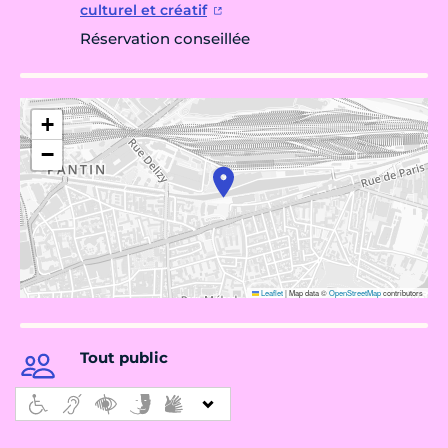
culturel et créatif
Réservation conseillée
+
−
Leaflet
|
Map data ©
OpenStreetMap
contributors
Tout public