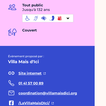
Tout public
Jusqu'à 132 ans
Couvert
Évènement proposé par :
Villa Mais d'Ici
Site internet
01 41 57 00 89
coordination@villamaisdici.org
/LaVillaMaisDIci/