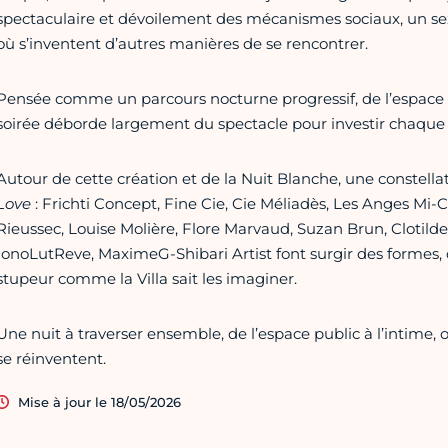
spectaculaire et dévoilement des mécanismes sociaux, un sex-
où s’inventent d’autres manières de se rencontrer.
Pensée comme un parcours nocturne progressif, de l’espace pub
soirée déborde largement du spectacle pour investir chaque re
Autour de cette création et de la Nuit Blanche, une constellat
Love
: Frichti Concept, Fine Cie, Cie Méliadès, Les Anges Mi-C
Rieussec, Louise Molière, Flore Marvaud, Suzan Brun, Clotilde S
IonoLutReve, MaximeG-Shibari Artist font surgir des formes,
stupeur comme la Villa sait les imaginer.
Une nuit à traverser ensemble, de l’espace public à l’intime, o
se réinventent.
Mise à jour le 18/05/2026