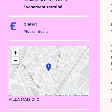
Évènement terminé
Gratuit
Plus d'infos
+
−
Leaflet
|
Map data ©
OpenStreetMap
contributors
VILLA MAIS D ICI