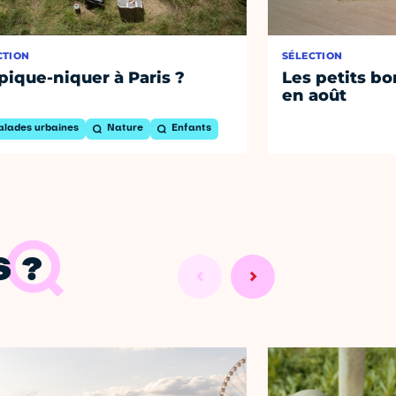
CTION
SÉLECTION
pique-niquer à Paris ?
Les petits bo
en août
alades urbaines
Nature
Enfants
 ?