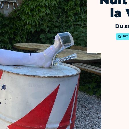
Nuit
la 
Du s
Art