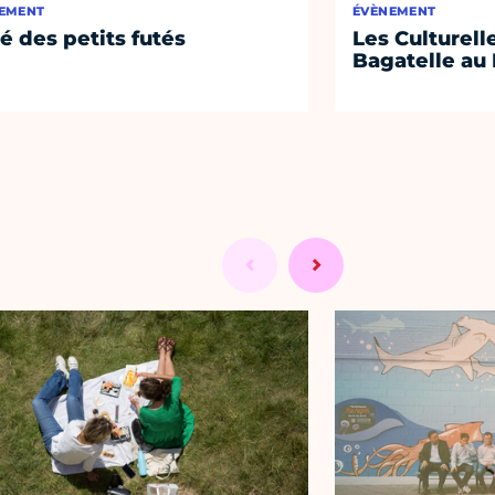
EMENT
ÉVÈNEMENT
té des petits futés
Les Culturell
Bagatelle au 