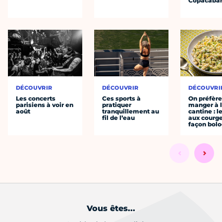
Copacaba
DÉCOUVRIR
DÉCOUVRIR
DÉCOUVRI
Les concerts
Ces sports à
On préfèr
parisiens à voir en
pratiquer
manger à 
août
tranquillement au
cantine : l
fil de l’eau
aux courge
façon bol
Vous êtes...