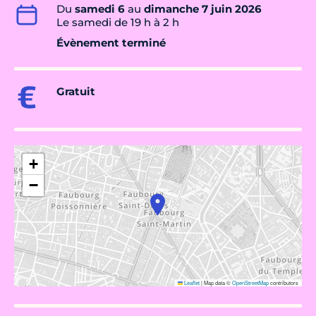
Du
samedi 6
au
dimanche 7 juin 2026
Le samedi de 19 h à 2 h
Évènement terminé
Gratuit
+
−
Leaflet
|
Map data ©
OpenStreetMap
contributors