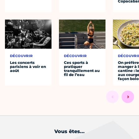
Copacaba
DÉCOUVRIR
DÉCOUVRIR
DÉCOUVRI
Les concerts
Ces sports à
On préfèr
parisiens à voir en
pratiquer
manger à 
août
tranquillement au
cantine : l
fil de l’eau
aux courge
façon bol
Vous êtes...