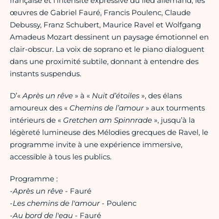
française et l’intensité expressive du lied allemand, les
œuvres de Gabriel Fauré, Francis Poulenc, Claude
Debussy, Franz Schubert, Maurice Ravel et Wolfgang
Amadeus Mozart dessinent un paysage émotionnel en
clair-obscur. La voix de soprano et le piano dialoguent
dans une proximité subtile, donnant à entendre des
instants suspendus.
D’«
Après un rêve
» à «
Nuit d’étoiles
», des élans
amoureux des «
Chemins de l’amour
» aux tourments
intérieurs de «
Gretchen am Spinnrade
», jusqu’à la
légèreté lumineuse des Mélodies grecques de Ravel, le
programme invite à une expérience immersive,
accessible à tous les publics.
Programme :
-
Après un rêve
- Fauré
-
Les chemins de l'amour
- Poulenc
-
Au bord de l'eau
- Fauré