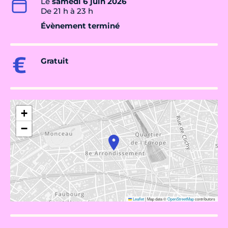
Le
samedi 6 juin 2026
De 21 h à 23 h
Évènement terminé
Gratuit
+
−
Leaflet
|
Map data ©
OpenStreetMap
contributors