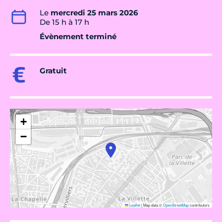
Le
mercredi 25 mars 2026
De 15 h à 17 h
Évènement terminé
Gratuit
+
−
Leaflet
|
Map data ©
OpenStreetMap
contributors