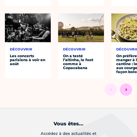
DÉCOUVRIR
DÉCOUVRIR
DÉCOUVRI
Les concerts
On a testé
On préfèr
parisiens à voir en
l’altinha, le foot
manger à 
août
comme à
cantine : l
Copacabana
aux courge
façon bol
Vous êtes...
Accédez à des actualités et