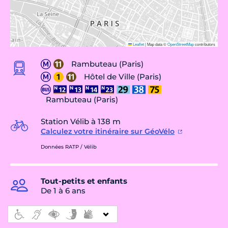
Leaflet
|
Map data ©
OpenStreetMap
contributors
Rambuteau (Paris)
Hôtel de Ville (Paris)
Rambuteau (Paris)
Station Vélib à 138 m
Calculez votre itinéraire sur GéoVélo
Données RATP / Vélib
Tout-petits et enfants
De 1 à 6 ans