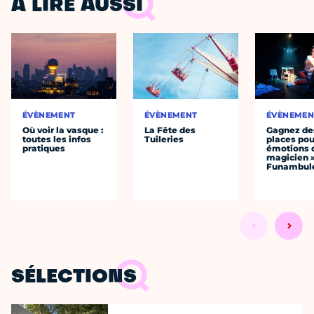
À LIRE AUSSI
ÉVÈNEMENT
ÉVÈNEMENT
ÉVÈNEMEN
Où voir la vasque :
La Fête des
Gagnez de
toutes les infos
Tuileries
places pou
pratiques
émotions 
magicien 
Funambul
SÉLECTIONS