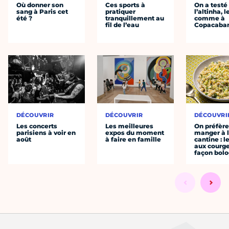
Où donner son
Ces sports à
On a testé
sang à Paris cet
pratiquer
l’altinha, l
été ?
tranquillement au
comme à
fil de l’eau
Copacaba
DÉCOUVRIR
DÉCOUVRIR
DÉCOUVRI
Les concerts
Les meilleures
On préfèr
parisiens à voir en
expos du moment
manger à 
août
à faire en famille
cantine : l
aux courge
façon bol