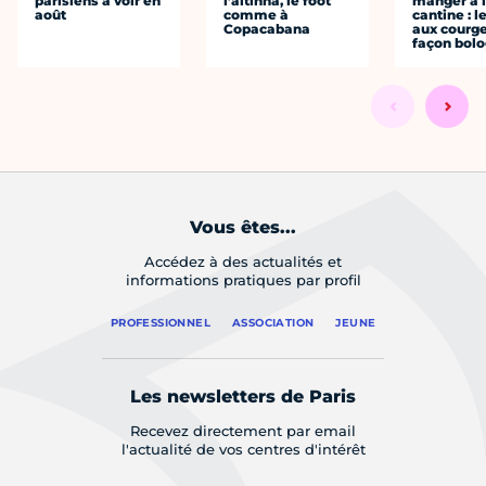
parisiens à voir en
l’altinha, le foot
manger à 
août
comme à
cantine : l
Copacabana
aux courge
façon bol
Vous êtes...
Accédez à des actualités et
informations pratiques par profil
PROFESSIONNEL
ASSOCIATION
JEUNE
Les newsletters de Paris
Recevez directement par email
l'actualité de vos centres d'intérêt