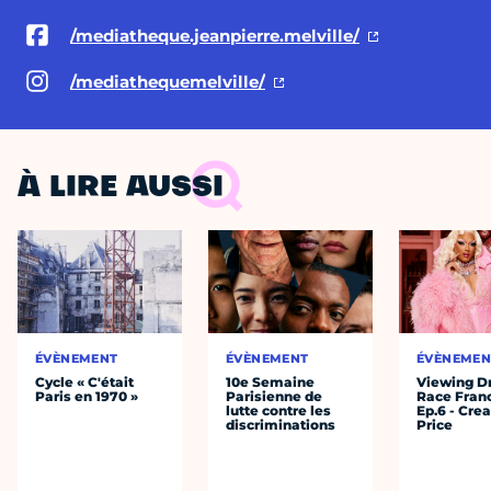
/mediatheque.jeanpierre.melville/
/mediathequemelville/
À LIRE AUSSI
ÉVÈNEMENT
ÉVÈNEMENT
ÉVÈNEMEN
Cycle « C'était
10e Semaine
Viewing D
Paris en 1970 »
Parisienne de
Race Fran
lutte contre les
Ep.6 - Cre
discriminations
Price