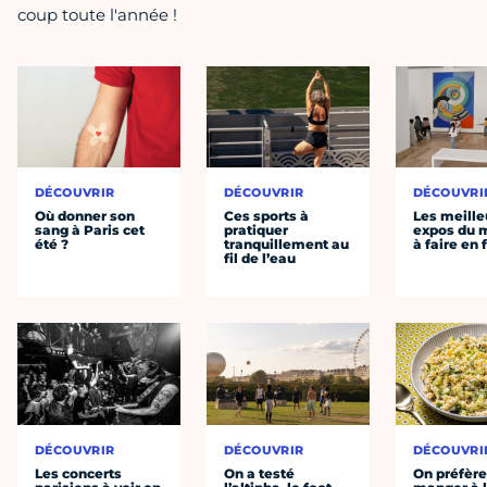
coup toute l'année !
DÉCOUVRIR
DÉCOUVRIR
DÉCOUVRI
Où donner son
Ces sports à
Les meille
sang à Paris cet
pratiquer
expos du
été ?
tranquillement au
à faire en 
fil de l’eau
DÉCOUVRIR
DÉCOUVRIR
DÉCOUVRI
Les concerts
On a testé
On préfèr