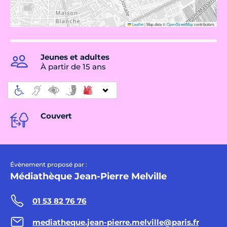
Leaflet
|
Map data ©
OpenStreetMap
contributors
Jeunes et adultes
À partir de 15 ans
Couvert
Évènement proposé par :
Médiathèque Jean-Pierre Melville
01 53 82 76 76
mediatheque.jean-pierre.melville@paris.fr