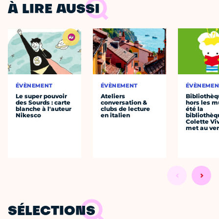
À LIRE AUSSI
ÉVÈNEMENT
ÉVÈNEMENT
ÉVÈNEMEN
Le super pouvoir
Ateliers
Bibliothè
des Sourds : carte
conversation &
hors les mu
blanche à l'auteur
clubs de lecture
été la
Nikesco
en italien
bibliothèq
Colette Viv
met au vert
SÉLECTIONS