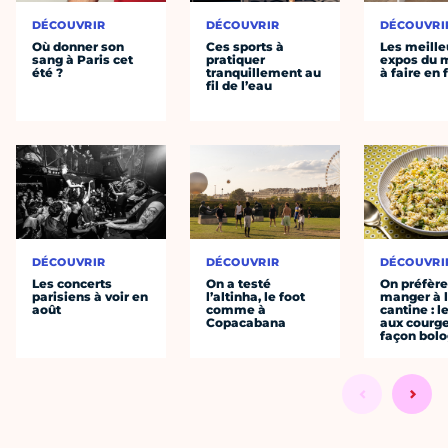
DÉCOUVRIR
DÉCOUVRIR
DÉCOUVRI
Où donner son
Ces sports à
Les meille
sang à Paris cet
pratiquer
expos du
été ?
tranquillement au
à faire en 
fil de l’eau
DÉCOUVRIR
DÉCOUVRIR
DÉCOUVRI
Les concerts
On a testé
On préfèr
parisiens à voir en
l’altinha, le foot
manger à 
août
comme à
cantine : l
Copacabana
aux courge
façon bol