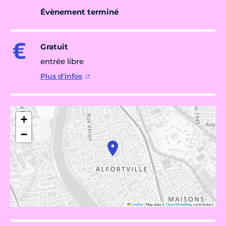
Évènement terminé
Gratuit
entrée libre
Plus d'infos
+
−
Leaflet
|
Map data ©
OpenStreetMap
contributors