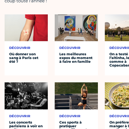
coup toute l'année !
DÉCOUVRIR
DÉCOUVRIR
DÉCOUVRI
Où donner son
Les meilleures
On a testé
sang à Paris cet
expos du moment
l’altinha, l
été ?
à faire en famille
comme à
Copacaba
DÉCOUVRIR
DÉCOUVRIR
DÉCOUVRI
Les concerts
Ces sports à
On préfèr
parisiens à voir en
pratiquer
manger à 