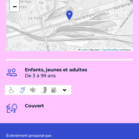
−
Leaflet
|
Map data ©
OpenStreetMap
contributors
Enfants, jeunes et adultes
De 3 à 99 ans
Couvert
Évènement proposé par :