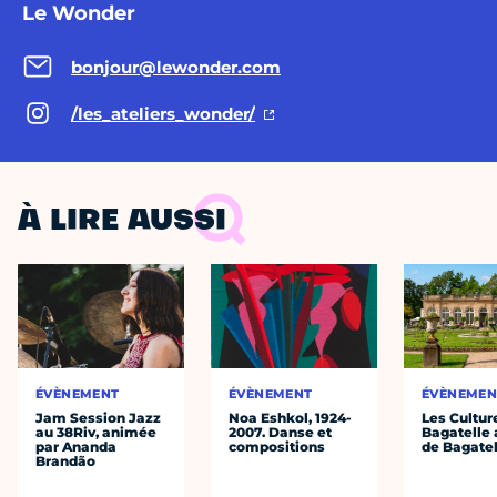
Le Wonder
bonjour@lewonder.com
/les_ateliers_wonder/
À LIRE AUSSI
ÉVÈNEMENT
ÉVÈNEMENT
ÉVÈNEMEN
Jam Session Jazz
Noa Eshkol, 1924-
Les Cultur
au 38Riv, animée
2007. Danse et
Bagatelle 
par Ananda
compositions
de Bagatel
Brandão