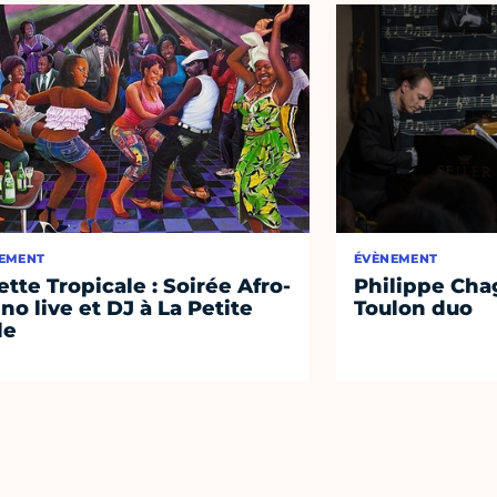
EMENT
ÉVÈNEMENT
lette Tropicale : Soirée Afro-
Philippe Cha
ino live et DJ à La Petite
Toulon duo
le