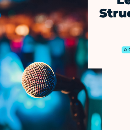
L
Stru