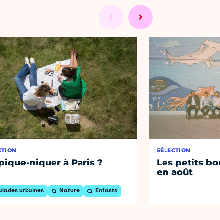
CTION
SÉLECTION
pique-niquer à Paris ?
Les petits bo
en août
alades urbaines
Nature
Enfants