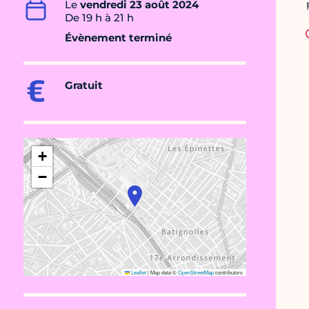
Le
vendredi 23 août 2024
De 19 h à 21 h
Évènement terminé
Gratuit
+
−
Leaflet
|
Map data ©
OpenStreetMap
contributors