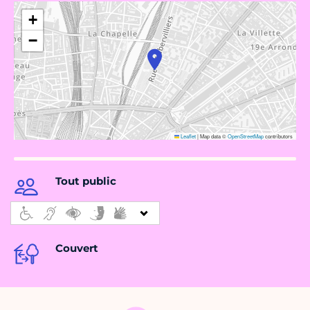
+
−
Leaflet
|
Map data ©
OpenStreetMap
contributors
Tout public
Couvert