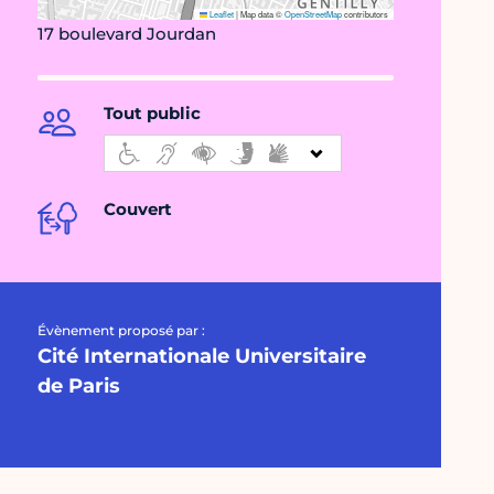
Leaflet
|
Map data ©
OpenStreetMap
contributors
17 boulevard Jourdan
Tout public
Couvert
Évènement proposé par :
Cité Internationale Universitaire
de Paris