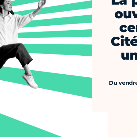
La 
ouv
ce
Cit
un
Du vendre