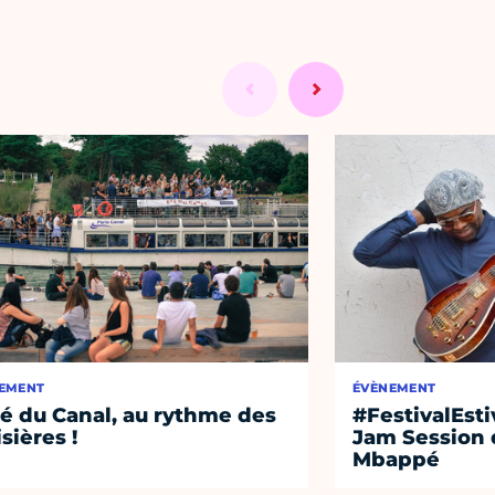
EMENT
ÉVÈNEMENT
té du Canal, au rythme des
#FestivalEst
isières !
Jam Session 
Mbappé