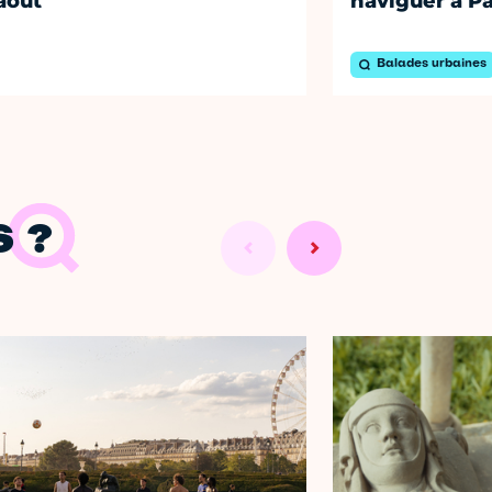
août
naviguer à Pa
Balades urbaines
 ?