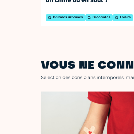
on chine où en août ?
Balades urbaines
Brocantes
Loisirs
VOUS NE CONN
Sélection des bons plans intemporels, mais