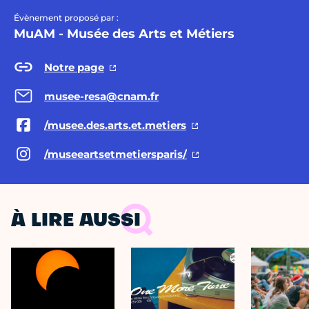
Évènement proposé par :
MuAM - Musée des Arts et Métiers
Notre page
musee-resa@cnam.fr
/musee.des.arts.et.metiers
/museeartsetmetiersparis/
À LIRE AUSSI