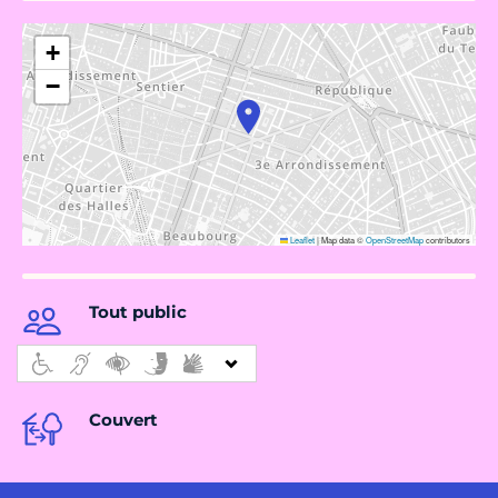
+
−
Leaflet
|
Map data ©
OpenStreetMap
contributors
Tout public
Couvert