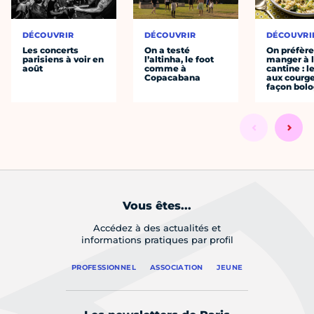
DÉCOUVRIR
DÉCOUVRIR
DÉCOUVRI
Les concerts
On a testé
On préfèr
parisiens à voir en
l’altinha, le foot
manger à 
août
comme à
cantine : l
Copacabana
aux courge
façon bol
Vous êtes...
Accédez à des actualités et
informations pratiques par profil
PROFESSIONNEL
ASSOCIATION
JEUNE