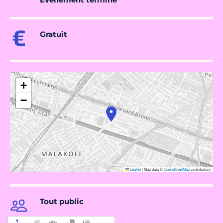
Gratuit
+
−
Leaflet
|
Map data ©
OpenStreetMap
contributors
Tout public