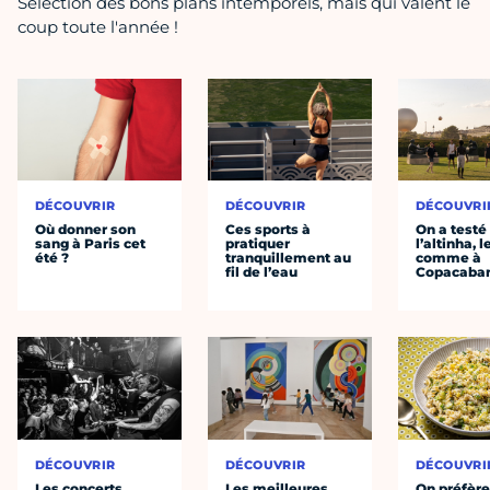
Sélection des bons plans intemporels, mais qui valent le
coup toute l'année !
DÉCOUVRIR
DÉCOUVRIR
DÉCOUVRI
Où donner son
Ces sports à
On a testé
sang à Paris cet
pratiquer
l’altinha, l
été ?
tranquillement au
comme à
fil de l’eau
Copacaba
DÉCOUVRIR
DÉCOUVRIR
DÉCOUVRI
Les concerts
Les meilleures
On préfèr