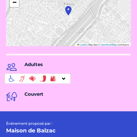
−
Leaflet
|
Map data ©
OpenStreetMap
contributors
Adultes
Couvert
Évènement proposé par :
Maison de Balzac