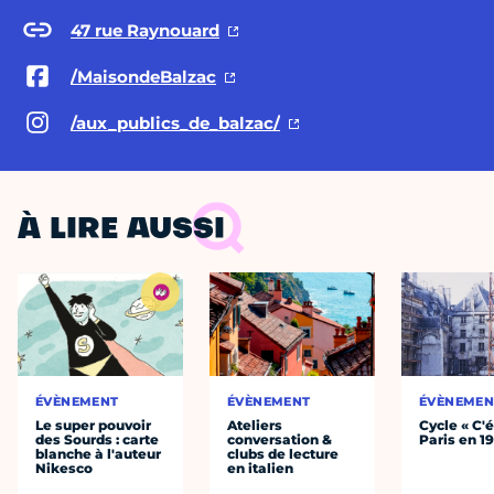
47 rue Raynouard
/MaisondeBalzac
/aux_publics_de_balzac/
À LIRE AUSSI
ÉVÈNEMENT
ÉVÈNEMENT
ÉVÈNEMEN
Le super pouvoir
Ateliers
Cycle « C'é
des Sourds : carte
conversation &
Paris en 1
blanche à l'auteur
clubs de lecture
Nikesco
en italien