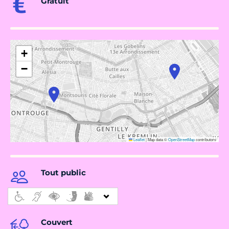
Gratuit
+
−
Leaflet
|
Map data ©
OpenStreetMap
contributors
Tout public
Couvert