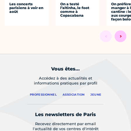
Les concerts
On a testé
On préfèr
parisiens à voir en
l’altinha, le foot
manger à 
août
comme à
cantine : l
Copacabana
aux courge
façon bol
Vous êtes...
Accédez à des actualités et
informations pratiques par profil
PROFESSIONNEL
ASSOCIATION
JEUNE
Les newsletters de Paris
Recevez directement par email
l'actualité de vos centres d'intérêt