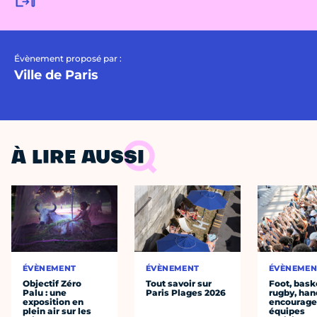
Évènement proposé par :
Ville de Paris
À LIRE AUSSI
ÉVÈNEMENT
ÉVÈNEMENT
ÉVÈNEMEN
Objectif Zéro
Tout savoir sur
Foot, bask
Palu : une
Paris Plages 2026
rugby, han
exposition en
encourager
plein air sur les
équipes