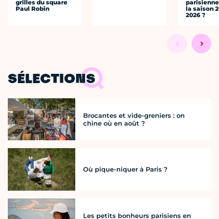
grilles du square
parisienne
Paul Robin
la saison 
2026 ?
SÉLECTIONS
Brocantes et vide-greniers : on
chine où en août ?
Où pique-niquer à Paris ?
Les petits bonheurs parisiens en