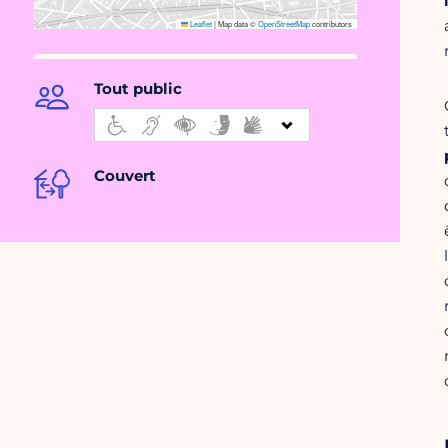
Leaflet
|
Map data ©
OpenStreetMap
contributors
Tout public
Couvert