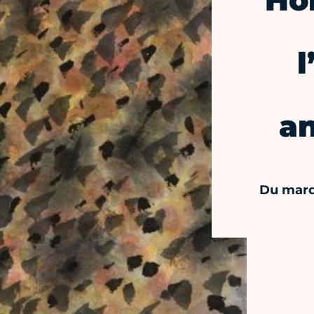
Ho
l
an
Du mardi