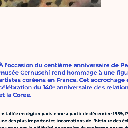
À l’occasion du centième anniversaire de Par
musée Cernuschi rend hommage à une figure
artistes coréens en France. Cet accrochage e
célébration du 140ᵉ anniversaire des relatio
et la Corée.
Installée en région parisienne à partir de décembre 1959, 
une des plus importantes incarnations de l’histoire des éc
pourtant pas la célébrité de certains de ses homologues ét