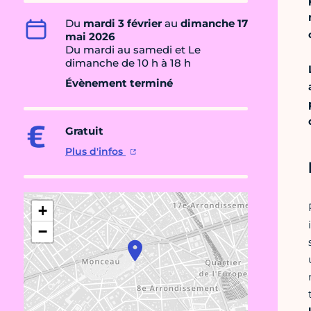
Du
mardi 3 février
au
dimanche 17
mai 2026
Du mardi au samedi et Le
dimanche de 10 h à 18 h
Évènement terminé
Gratuit
Plus d'infos
+
−