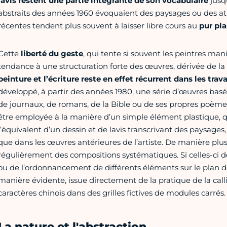
lavis restent une partie intégrante de son vocabulaire
jusq
abstraits des années 1960 évoquaient des paysages ou des a
récentes tendent plus souvent à laisser libre cours au
pur pla
Cette
liberté du geste
, qui tente si souvent les peintres man
tendance à une structuration forte des œuvres, dérivée de la 
peinture et l’écriture reste en effet récurrent dans les tra
développé, à partir des années 1980, une série d’œuvres basées
de journaux, de romans, de la Bible ou de ses propres poèmes
être employée à la manière d’un simple élément plastique, qu
l’équivalent d’un dessin et de lavis transcrivant des paysage
que dans les œuvres antérieures de l’artiste. De manière plus
régulièrement des compositions systématiques. Si celles-ci dé
ou de l’ordonnancement de différents éléments sur le plan de t
manière évidente, issue directement de la pratique de la calli
caractères chinois dans des grilles fictives de modules carrés.
La nature et l'abstraction