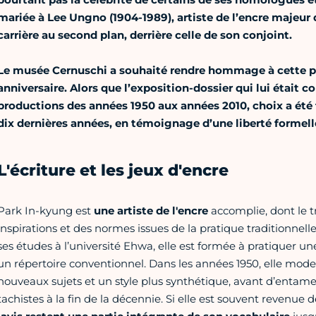
mariée à Lee Ungno (1904-1989), artiste de l’encre majeur d
carrière au second plan, derrière celle de son conjoint.
Le musée Cernuschi a souhaité rendre hommage à cette pe
anniversaire. Alors que l’exposition-dossier qui lui était 
productions des années 1950 aux années 2010, choix a été f
dix dernières années, en témoignage d’une liberté formell
L'écriture et les jeux d'encre
Park In-kyung est
une artiste de l'encre
accomplie, dont le tr
inspirations et des normes issues de la pratique traditionnelle
ses études à l’université Ehwa, elle est formée à pratiquer une
un répertoire conventionnel. Dans les années 1950, elle mod
nouveaux sujets et un style plus synthétique, avant d’enta
tachistes à la fin de la décennie. Si elle est souvent revenue d