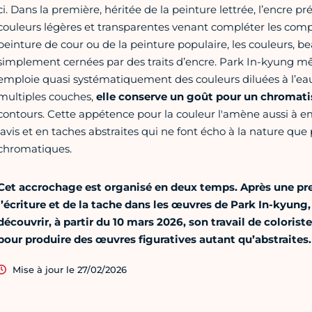
ci. Dans la première, héritée de la peinture lettrée, l’enc
couleurs légères et transparentes venant compléter les compo
peinture de cour ou de la peinture populaire, les couleurs, b
simplement cernées par des traits d’encre. Park In-kyung mêl
emploie quasi systématiquement des couleurs diluées à l’eau
multiples couches,
elle conserve un goût pour un chromat
contours. Cette appétence pour la couleur l'amène aussi à em
lavis et en taches abstraites qui ne font écho à la nature qu
chromatiques.
Cet accrochage est organisé en deux temps. Après une pre
l’écriture et de la tache dans les œuvres de Park In-kyun
découvrir, à partir du 10 mars 2026, son travail de coloriste
pour produire des œuvres figuratives autant qu’abstraites.
Mise à jour le 27/02/2026