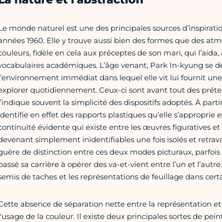
Le monde naturel est une des principales sources d’inspirat
années 1960. Elle y trouve aussi bien des formes que des at
couleurs, fidèle en cela aux préceptes de son mari, qui l’aida, 
vocabulaires académiques. L’âge venant, Park In-kyung se dé
l’environnement immédiat dans lequel elle vit lui fournit une
explorer quotidiennement. Ceux-ci sont avant tout des prét
l’indique souvent la simplicité des dispositifs adoptés. À part
identifie en effet des rapports plastiques qu’elle s’approprie e
continuité évidente qui existe entre les œuvres figuratives et
devenant simplement inidentifiables une fois isolés et retravaillé
guère de distinction entre ces deux modes picturaux, parfois di
passé sa carrière à opérer des va-et-vient entre l’un et l’autre.
semis de taches et les représentations de feuillage dans certai
Cette absence de séparation nette entre la représentation et l
l'usage de la couleur. Il existe deux principales sortes de pein