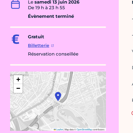
Le
samedi 13 juin 2026
De 19 h à 23 h 55
Évènement terminé
Gratuit
Billetterie
Réservation conseillée
+
−
Leaflet
|
Map data ©
OpenStreetMap
contributors