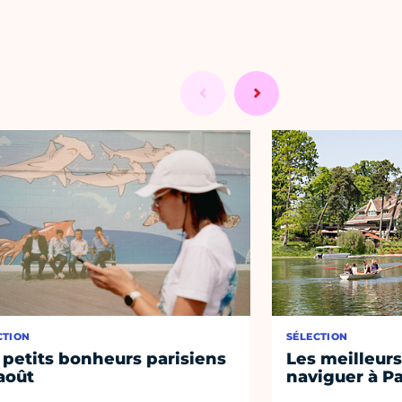
CTION
SÉLECTION
 petits bonheurs parisiens
Les meilleurs
août
naviguer à Pa