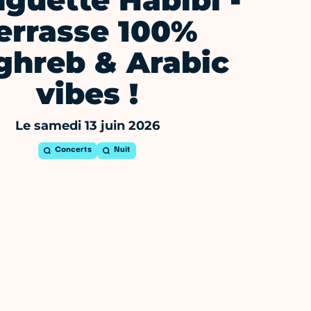
guette Habibi -
errasse 100%
hreb & Arabic
vibes !
Le samedi 13 juin 2026
Concerts
Nuit