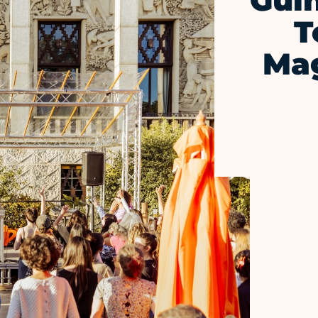
Guin
T
Mag