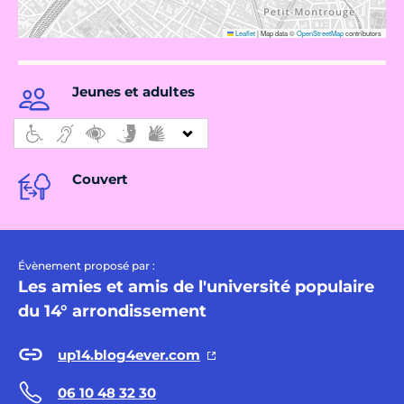
Leaflet
|
Map data ©
OpenStreetMap
contributors
Jeunes et adultes
Couvert
Évènement proposé par :
Les amies et amis de l'université populaire
du 14° arrondissement
up14.blog4ever.com
06 10 48 32 30