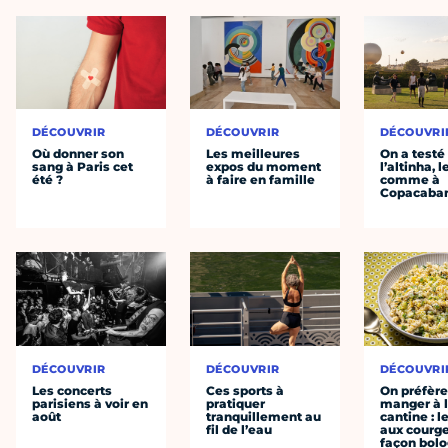
DÉCOUVRIR
DÉCOUVRIR
DÉCOUVRI
Où donner son
Les meilleures
On a testé
sang à Paris cet
expos du moment
l’altinha, l
été ?
à faire en famille
comme à
Copacaba
DÉCOUVRIR
DÉCOUVRIR
DÉCOUVRI
Les concerts
Ces sports à
On préfèr
parisiens à voir en
pratiquer
manger à 
août
tranquillement au
cantine : l
fil de l’eau
aux courge
façon bol