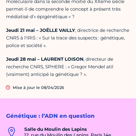
moléculaire dans la seconde moitié du XXème siècle
permet-il de comprendre le concept à présent très
médiatisé d’« épigénétique » ?
Jeudi 21 mai – JOËLLE VAILLY
, directrice de recherche
CNRS à l'IRIS : « Sur la trace des suspects : génétique,
police et société ».
Jeudi 28 mai – LAURENT LOISON
, directeur de
recherche CNRS, SPHERE : « Gregor Mendel a­t­il
(vraiment) anticipé la génétique ? ».
Mise à jour le 08/04/2026
Génétique : l’ADN en question
Salle du Moulin des Lapins
12, rue du Moulin des Lapins, Paris 14e