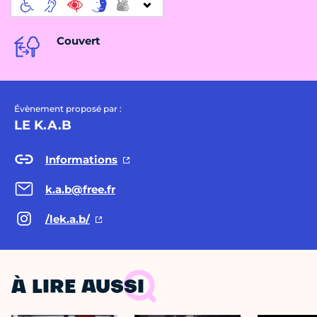
Couvert
Évènement proposé par :
LE K.A.B
Informations
k.a.b@free.fr
/lek.a.b/
À LIRE AUSSI