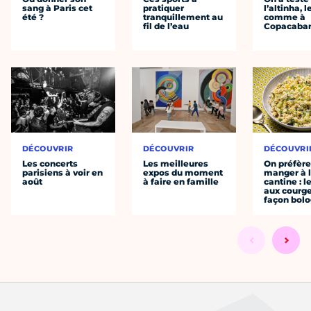
sang à Paris cet
pratiquer
l’altinha, l
été ?
tranquillement au
comme à
fil de l’eau
Copacaba
DÉCOUVRIR
DÉCOUVRIR
DÉCOUVRI
Les concerts
Les meilleures
On préfèr
parisiens à voir en
expos du moment
manger à 
août
à faire en famille
cantine : l
aux courge
façon bol