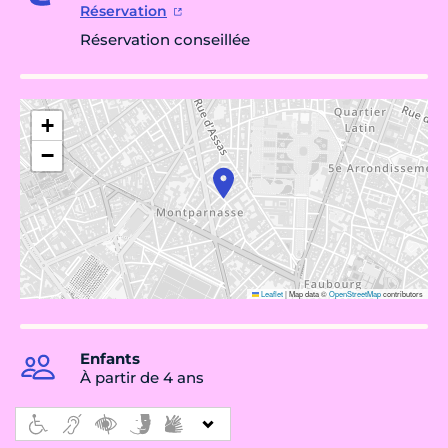
Réservation
Réservation conseillée
+
−
Leaflet
|
Map data ©
OpenStreetMap
contributors
Enfants
À partir de 4 ans