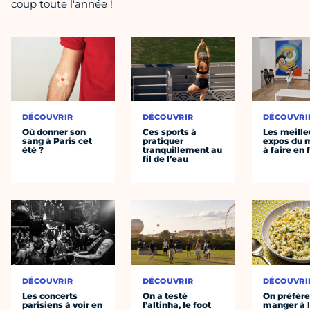
coup toute l'année !
DÉCOUVRIR
DÉCOUVRIR
DÉCOUVRI
Où donner son
Ces sports à
Les meille
sang à Paris cet
pratiquer
expos du
été ?
tranquillement au
à faire en 
fil de l’eau
DÉCOUVRIR
DÉCOUVRIR
DÉCOUVRI
Les concerts
On a testé
On préfèr
parisiens à voir en
l’altinha, le foot
manger à 