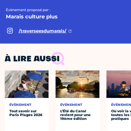
Évènement proposé par :
Marais culture plus
/traverseesdumarais/
À LIRE AUSSI
ÉVÈNEMENT
ÉVÈNEMENT
ÉVÈNEMEN
Tout savoir sur
L’Été du Canal
Où voir la 
Paris Plages 2026
revient pour une
toutes les 
19ème édition
pratiques