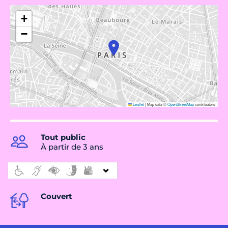
+
−
Leaflet
|
Map data ©
OpenStreetMap
contributors
Tout public
À partir de 3 ans
Couvert