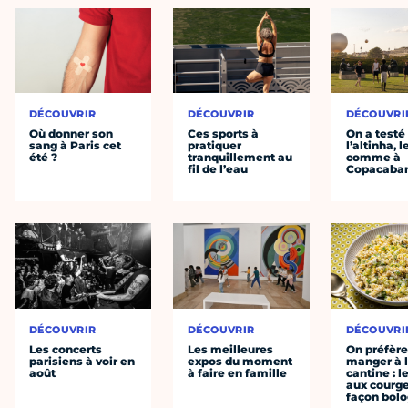
DÉCOUVRIR
DÉCOUVRIR
DÉCOUVRI
Où donner son
Ces sports à
On a testé
sang à Paris cet
pratiquer
l’altinha, l
été ?
tranquillement au
comme à
fil de l’eau
Copacaba
DÉCOUVRIR
DÉCOUVRIR
DÉCOUVRI
Les concerts
Les meilleures
On préfèr
parisiens à voir en
expos du moment
manger à 
août
à faire en famille
cantine : l
aux courge
façon bol