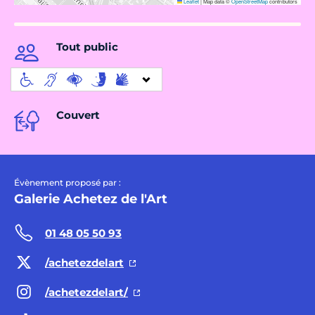
Leaflet
|
Map data ©
OpenStreetMap
contributors
Tout public
Couvert
Évènement proposé par :
Galerie Achetez de l'Art
01 48 05 50 93
/achetezdelart
/achetezdelart/