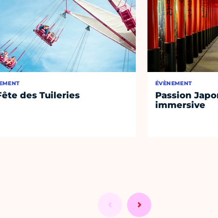
EMENT
ÉVÈNEMENT
Fête des Tuileries
Passion Japon
immersive