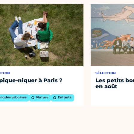
CTION
SÉLECTION
pique-niquer à Paris ?
Les petits bo
en août
alades urbaines
Nature
Enfants