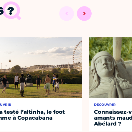
 ?
UVRIR
DÉCOUVRIR
a testé l’altinha, le foot
Connaissez-vo
mme à Copacabana
amants maudi
Abélard ?