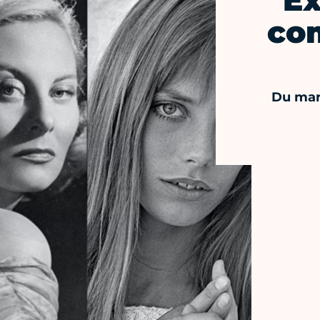
Ex
co
Du mar