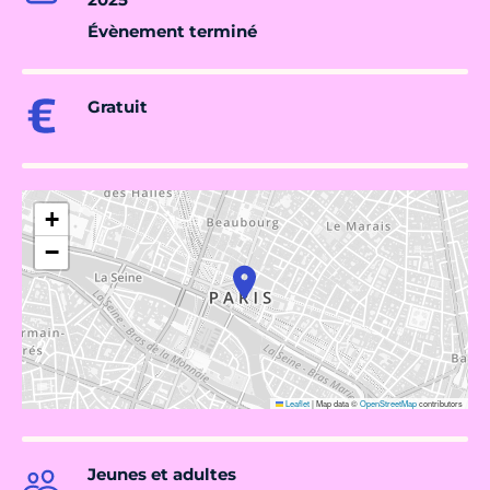
Évènement terminé
Gratuit
+
−
Leaflet
|
Map data ©
OpenStreetMap
contributors
Jeunes et adultes