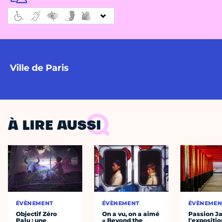
Ville de Paris
À LIRE AUSSI
ÉVÈNEMENT
ÉVÈNEMENT
ÉVÈNEMEN
Objectif Zéro
On a vu, on a aimé
Passion J
Palu : une
« Beyond the
l'expositio