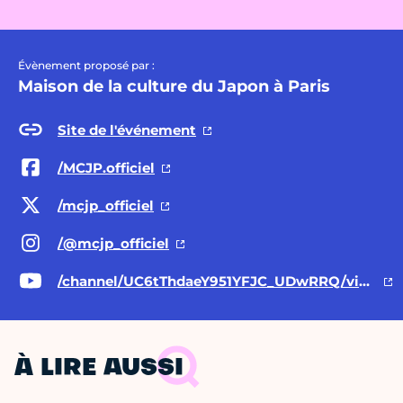
Évènement proposé par :
Maison de la culture du Japon à Paris
Site de l'événement
/MCJP.officiel
/mcjp_officiel
/@mcjp
_officiel
/channel/UC6tThdaeY951YFJC_UDwRRQ/videos
À LIRE AUSSI