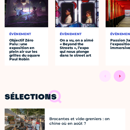
ÉVÈNEMENT
ÉVÈNEMENT
ÉVÈNEMEN
Objectif Zéro
On a vu, on a aimé
Passion J
Palu : une
« Beyond the
l'expositio
exposition en
Streets », l’expo
immersiv
plein air sur les
qui nous plonge
grilles du square
dans le street art
Paul Robin
SÉLECTIONS
Brocantes et vide-greniers : on
chine où en août ?