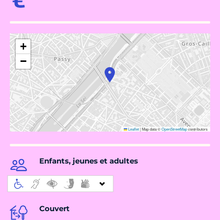
+
−
Leaflet
|
Map data ©
OpenStreetMap
contributors
Enfants, jeunes et adultes
Couvert