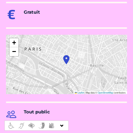
Gratuit
+
−
Leaflet
|
Map data ©
OpenStreetMap
contributors
Tout public