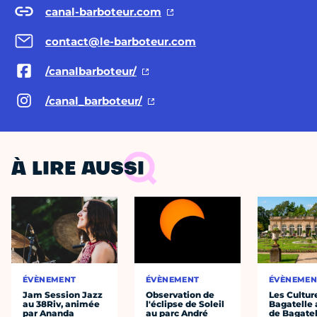
canal-barboteur.com
contact@le-barboteur.com
/canalbarboteur/
/canal_barboteur/
À LIRE AUSSI
ÉVÈNEMENT
ÉVÈNEMENT
ÉVÈNEMEN
Jam Session Jazz
Observation de
Les Cultur
au 38Riv, animée
l'éclipse de Soleil
Bagatelle 
par Ananda
au parc André
de Bagatel